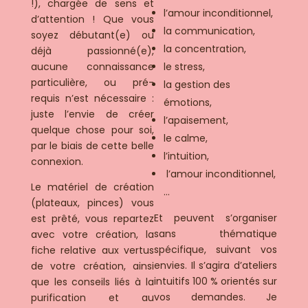
!), chargée de sens et
l’amour inconditionnel,
d’attention ! Que vous
la communication,
soyez débutant(e) ou
la concentration,
déjà passionné(e),
aucune connaissance
le stress,
particulière, ou pré-
la gestion des
requis n’est nécessaire :
émotions,
juste l’envie de créer
l’apaisement,
quelque chose pour soi,
le calme,
par le biais de cette belle
l’intuition,
connexion.
l’amour inconditionnel,
Le matériel de création
…
(plateaux, pinces) vous
Et peuvent s’organiser
est prêté, vous repartez
sans thématique
avec votre création, la
spécifique, suivant vos
fiche relative aux vertus
envies. Il s’agira d’ateliers
de votre création, ainsi
intuitifs 100 % orientés sur
que les conseils liés à la
vos demandes. Je
purification et au