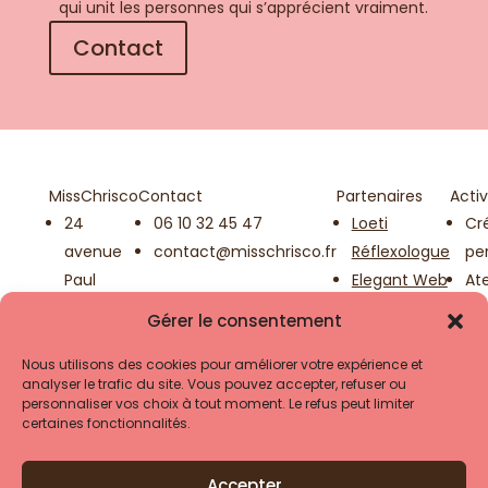
qui unit les personnes qui s’apprécient vraiment.
Contact
MissChrisco
Contact
Partenaires
Activ
24
06 10 32 45 47
Loeti
Cr
avenue
contact@misschrisco.fr
Réflexologue
pe
Paul
Elegant Web
Ate
Cézanne
Graine
cré
Gérer le consentement
78990
d'Onyx
bij
Élancourt
La Fabrique
Ch
Nous utilisons des cookies pour améliorer votre expérience et
analyser le trafic du site. Vous pouvez accepter, refuser ou
Yvelines
des
mi
personnaliser vos choix à tout moment. Le refus peut limiter
Événements
Exp
certaines fonctionnalités.
ve
Accepter