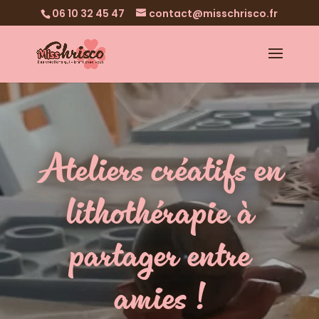
06 10 32 45 47
contact@misschrisco.fr
Ateliers créatifs en
lithothérapie à
partager entre
amies !