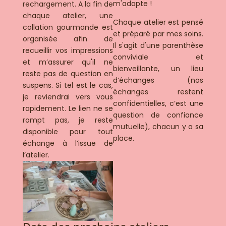
m'adapte !
rechargement. A la fin de
chaque atelier, une
Chaque atelier est pensé
collation gourmande est
et préparé par mes soins.
organisée afin de
Il s'agit d'une parenthèse
recueillir vos impressions
conviviale et
et m’assurer qu'il ne
bienveillante, un lieu
reste pas de question en
d’échanges (nos
suspens. Si tel est le cas,
échanges restent
je reviendrai vers vous
confidentielles, c’est une
rapidement. Le lien ne se
question de confiance
rompt pas, je reste
mutuelle), chacun y a sa
disponible pour tout
place.
échange à l’issue de
l’atelier.